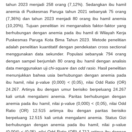
tahun 2023 menjadi 258 orang (7,12%). Sedangkan ibu hamil
anemia di Puskesmas Paruga tahun 2021 sebanyak 75 orang
(7,36%) dan tahun 2023 menjadi 80 orang ibu hamil anemia
(10,20%). Tujuan penelitian ini
menganalisis faktor-faktor yang
berhubungan dengan anemia pada ibu hamil di Wilayah Kerja
Puskesmas Paruga Kota Bima Tahun 2023. Metode penelitian
adalah penelitian kuantitatif dengan pendekatan cross sectional
menggunakan data sekunder. Populasi sebanyak 794 orang
dengan sampel berjumlah 80 orang ibu hamil dengan analisis
data menggunakan uji
chi-square
dan
odd rasio
. Hasil penelitian
menunjukkan bahwa usia berhubungan dengan anemia pada
ibu hamil, nilai p-value (0,000) < (0,05), nilai Odd Ratio (OR)
24.267. Artinya ibu dengan umur berisiko berpeluang 24.267
kali untuk mengalami anemia. Paritas berhubungan dengan
anemia pada ibu hamil, nilai p-value (0,000) < (0,05), nilai Odd
Ratio (OR) 12.515 artimya ibu dengan paritas berisiko
berpeluang 12.515 kali untuk mengalami anemia. Status Gizi
berhubungan dengan anemia pada ibu hamil, nilai p-value
(0,004) < (0,05), nilai Odd Ratio (OR) 4.712 artinya ibu dengan