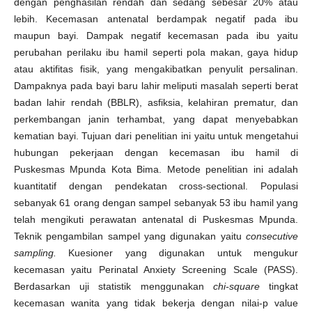
dengan penghasilan rendah dan sedang sebesar 20% atau
lebih. Kecemasan antenatal berdampak negatif pada ibu
maupun bayi. Dampak negatif kecemasan pada ibu yaitu
perubahan perilaku ibu hamil seperti pola makan, gaya hidup
atau aktifitas fisik, yang mengakibatkan penyulit persalinan.
Dampaknya pada bayi baru lahir meliputi masalah seperti berat
badan lahir rendah (BBLR), asfiksia, kelahiran prematur, dan
perkembangan janin terhambat, yang dapat menyebabkan
kematian bayi. Tujuan dari penelitian ini yaitu untuk mengetahui
hubungan pekerjaan dengan kecemasan ibu hamil di
Puskesmas Mpunda Kota Bima. Metode penelitian ini adalah
kuantitatif dengan pendekatan cross-sectional. Populasi
sebanyak 61 orang dengan sampel sebanyak 53 ibu hamil yang
telah mengikuti perawatan antenatal di Puskesmas Mpunda.
Teknik pengambilan sampel yang digunakan yaitu
consecutive
sampling.
Kuesioner yang digunakan untuk mengukur
kecemasan yaitu Perinatal Anxiety Screening Scale (PASS).
Berdasarkan uji statistik menggunakan
chi-square
tingkat
kecemasan wanita yang tidak bekerja dengan nilai-p value