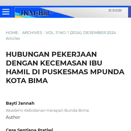
HOME
/
ARCHIVES
/
VOL. 11 NO. 1 (2024): DESEMBER 2024
/
Articles
HUBUNGAN PEKERJAAN
DENGAN KECEMASAN IBU
HAMIL DI PUSKESMAS MPUNDA
KOTA BIMA
Bayti Jannah
Akademi Kebidanan Harapan Bunda Bima
Author
Cesa Septiana Pratiwi