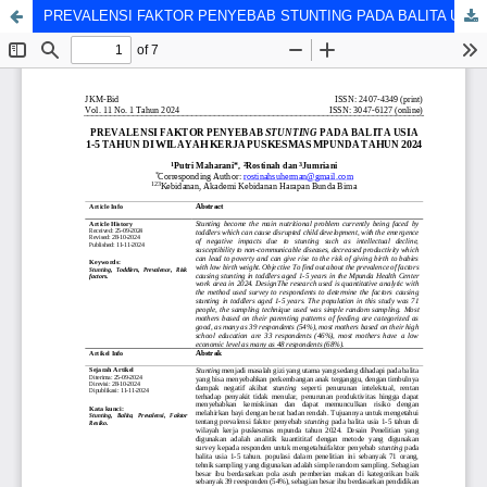
PREVALENSI FAKTOR PENYEBAB STUNTING PADA BALITA USIA 1-5 TAHUN DI WILAYAH KERJA PUSKESMAS MPUNDA TAHUN 2024