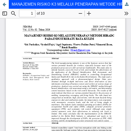
MANAJEMEN RISIKO K3 MELALUI PENERAPAN METODE HIRADC PADA INDUSTRI BATU BATA KULIM