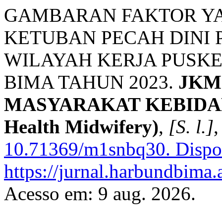
GAMBARAN FAKTOR Y
KETUBAN PECAH DINI P
WILAYAH KERJA PUSK
BIMA TAHUN 2023.
JKM
MASYARAKAT KEBIDANAN
Health Midwifery)
,
[S. l.]
,
10.71369/m1snbq30.
Dispo
https://jurnal.harbundbima.a
Acesso em: 9 aug. 2026.